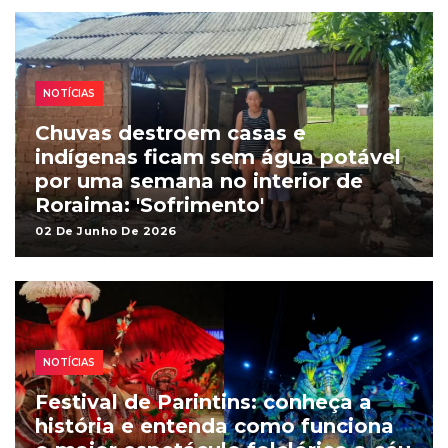
NOTÍCIAS
Chuvas destroem casas e
indígenas ficam sem água potável
por uma semana no interior de
Roraima: 'Sofrimento'
02 De Junho De 2026
NOTÍCIAS
Festival de Parintins: conheça a
história e entenda como funciona