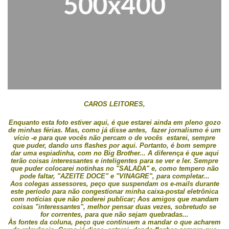
CAROS LEITORES,
Enquanto esta foto estiver aqui, é que estarei ainda em pleno gozo
de minhas férias. Mas, como já disse antes,
fazer jornalismo é um
vício -e para que vocês não percam o de vocês estarei, sempre
que puder, dando uns flashes por aqui. Portanto, é bom sempre
dar uma espiadinha, com no Big Brother... A diferença é que aqui
terão coisas interessantes e inteligentes para se ver e ler. Sempre
que puder colocarei notinhas no "SALADA" e, como tempero não
pode faltar, "AZEITE DOCE" e "VINAGRE", para completar...
Aos colegas assessores, peço que suspendam os e-mails durante
este período para não congestionar minha caixa-postal eletrônica
com notícias que não poderei publicar; Aos amigos que mandam
coisas "interessantes", melhor pensar duas vezes, sobretudo se
for correntes, para que não sejam quebradas...
Às fontes da coluna, peço que continuem a mandar o que acharem