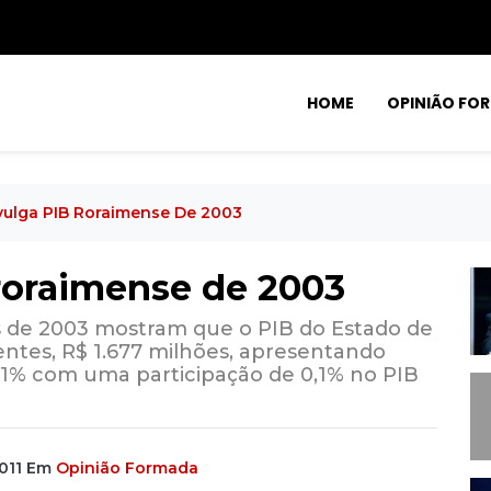
HOME
OPINIÃO FO
vulga PIB Roraimense De 2003
 roraimense de 2003
s de 2003 mostram que o PIB do Estado de
entes, R$ 1.677 milhões, apresentando
,1% com uma participação de 0,1% no PIB
011
Em
Opinião Formada