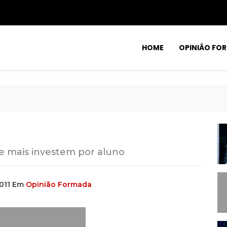
HOME
OPINIÃO FO
ue mais investem por aluno
011
Em
Opinião Formada