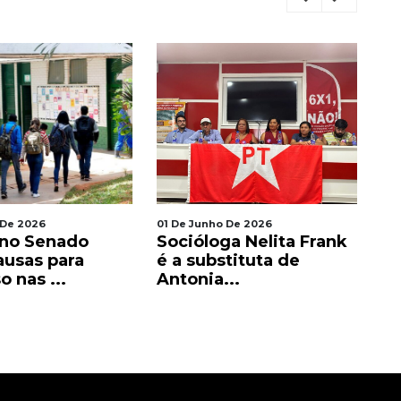
 De 2026
01 De Junho De 2026
01
 no Senado
Socióloga Nelita Frank
Ju
ausas para
é a substituta de
s
 nas ...
Antonia...
de