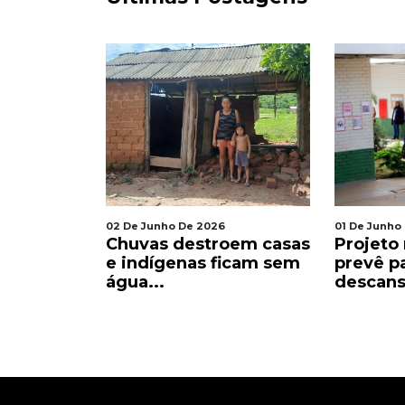
02 De Junho De 2026
01 De Junho
rintins:
Chuvas destroem casas
Projeto
ória e
e indígenas ficam sem
prevê p
água...
descanso