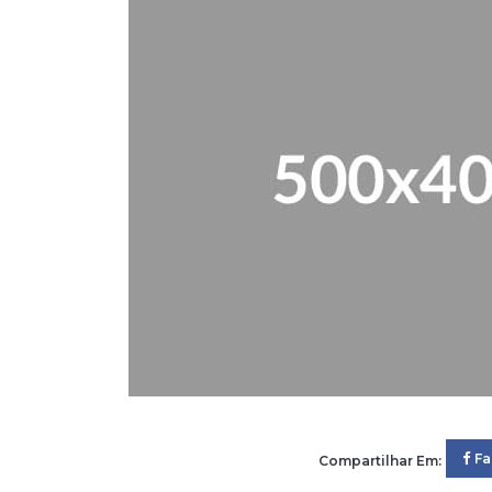
F
Compartilhar Em: